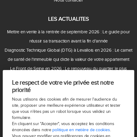
LES ACTUALITES
Mettre en vente à la rentrée de septembre 2026 : Le guide pour
réussir sa transaction avant la fin d'année
Diagnostic Technique Global (DTG) à Levallois en 2026 : Le carnet
de santé de l'immeuble qui dicte la valeur de votre appartement
Le Front de Seine en 2026 : Le renouveau du quartier le plus
moderne de Levallois
Le respect de votre vie privée est notre
Le prix de l'offre vs. la solidité du dossier : Comment sécuriser votre
priorité
vente à Levallois en 2026 ?
Nous utilisons des cookies afin de mesurer l'audience du
Climatisation, terrasses et balcons : comment les fortes chaleurs
site, proposer une meilleure expérience utilisateur et tester
que vous n'êtes pas un robot lorsque vous validez un
redéfinissent les critères d'achat à Levallois ?
formulaire.
Immobilier à Levallois : Pourquoi le charme de l'ancien reste une
En cliquant sur "Accepter", vous acceptez les conditions
énoncées dans notre
politique en matière de cookies
.
valeur indétrônable en 2026
Vous pouvez modifier vos préférences de cookies en