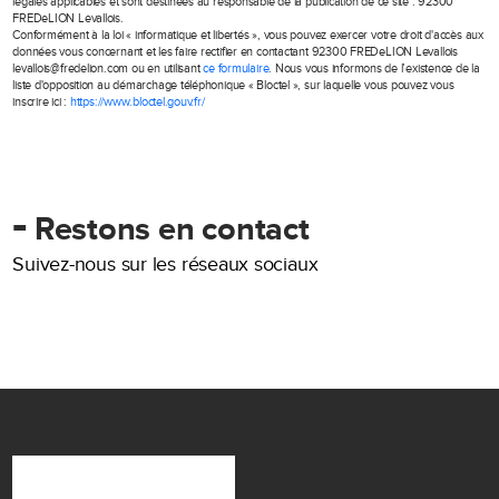
légales applicables et sont destinées au responsable de la publication de ce site : 92300
FREDeLION Levallois.
Conformément à la loi « informatique et libertés », vous pouvez exercer votre droit d'accès aux
données vous concernant et les faire rectifier en contactant 92300 FREDeLION Levallois
levallois@fredelion.com ou en utilisant
ce formulaire
. Nous vous informons de l’existence de la
liste d'opposition au démarchage téléphonique « Bloctel », sur laquelle vous pouvez vous
inscrire ici :
https://www.bloctel.gouv.fr/
-
Restons en contact
Suivez-nous sur les réseaux sociaux