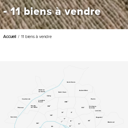
-
11 biens à vendre
Accueil
11 biens à vendre
Saint-Denis
Asnières-
Aubervilliers
sur-Seine
Saint-Ouen
Clichy
Pantin
Courbevoie
Levallois-
e
XVIII
Perret
e
Neuilly-
XVII
Pré-Saint-
e
sur-Seine
XIX
Puteaux
Gervais
Les Lilas
e
e
IX
X
e
VIII
Suresnes
Bagnolet
e
II
e
XX
e
III
er
I
Montreuil
e
XVI
e
XI
e
IV
e
VII