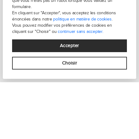
que vous n'êtes pas un robot lorsque vous validez un
formulaire.
En cliquant sur "Accepter", vous acceptez les conditions
LEVALLOIS-PERRET - DANTON
énoncées dans notre
politique en matière de cookies
.
Appartement 2 pièce(s)
Vous pouvez modifier vos préférences de cookies en
cliquant sur "Choisir" ou
continuer sans accepter.
316 000 €
honoraires inclus
Accepter
39m²
1 chambre(s)
Choisir
En voir plus