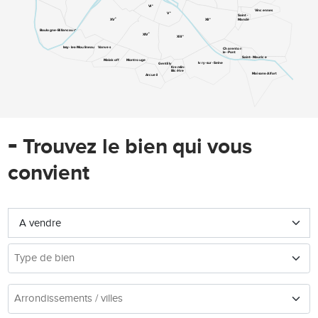
e
VI
Vincennes
e
V
Saint-
e
e
Mandé
XV
XII
Boulogne-Billancourt
e
XIV
e
XIII
Issy-les-Moulineaux
Vanves
Charenton-
le-Pont
Saint-Maurice
Malakoff
Montrouge
Ivry-sur-Seine
Gentilly
Kremlin-
Bicêtre
Maisons-Alfort
Arcueil
-
Trouvez le bien qui vous
convient