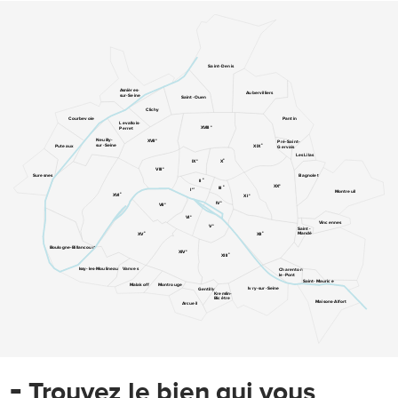
Saint-Denis
Asnières-
Aubervilliers
sur-Seine
Saint-Ouen
Clichy
Pantin
Courbevoie
Levallois-
e
XVIII
Perret
e
Neuilly-
XVII
Pré-Saint-
e
sur-Seine
XIX
Puteaux
Gervais
Les Lilas
e
e
IX
X
e
VIII
Suresnes
Bagnolet
e
II
e
XX
e
III
er
I
Montreuil
e
XVI
e
XI
e
IV
e
VII
e
VI
Vincennes
e
V
Saint-
e
e
Mandé
XV
XII
Boulogne-Billancourt
e
XIV
e
XIII
Issy-les-Moulineaux
Vanves
Charenton-
le-Pont
Saint-Maurice
Malakoff
Montrouge
Ivry-sur-Seine
Gentilly
Kremlin-
Bicêtre
Maisons-Alfort
Arcueil
-
Trouvez le bien qui vous