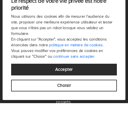
Le respect de votre vie privée est notre
priorité
Nous utilisons des cookies afin de mesurer l'audience du
site, proposer une meilleure expérience utilisateur et tester
que vous n'êtes pas un robot lorsque vous validez un
formulaire.
En cliquant sur "Accepter", vous acceptez les conditions
énoncées dans notre
politique en matière de cookies
.
Vous pouvez modifier vos préférences de cookies en
cliquant sur "Choisir" ou
continuer sans accepter.
Accepter
FREDÉLION est un groupe d’agences immobilières
Choisir
parisien. Partez à la rencontre d’agents épicuriens,
conviviaux, modernes et déterminés à donner vie à vos
projets.