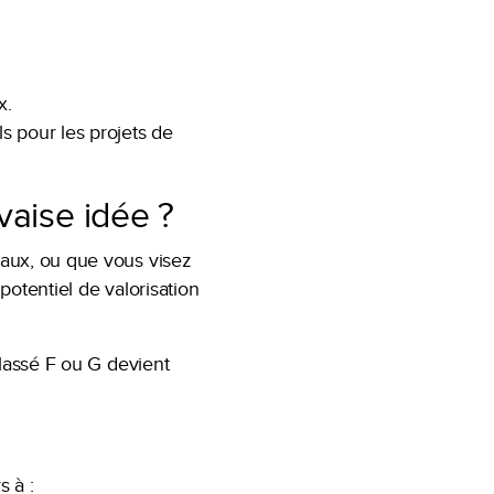
x.
s pour les projets de
vaise idée ?
vaux, ou que vous visez
otentiel de valorisation
classé F ou G devient
 à :