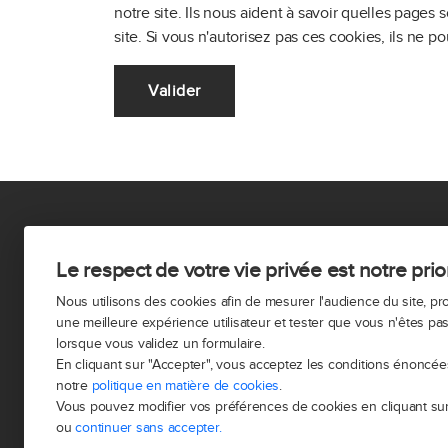
notre site. Ils nous aident à savoir quelles pages 
site. Si vous n'autorisez pas ces cookies, ils ne p
Valider
VOTR
Le respect de votre vie privée est notre prio
Vendr
Nous utilisons des cookies afin de mesurer l'audience du site, p
une meilleure expérience utilisateur et tester que vous n'êtes pa
Achete
lorsque vous validez un formulaire.
Estimer
En cliquant sur "Accepter", vous acceptez les conditions énoncé
notre
politique en matière de cookies
.
Prix de
Vous pouvez modifier vos préférences de cookies en cliquant sur
ou
continuer sans accepter.
FREDÉLION est un groupe