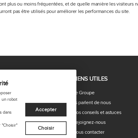
sont plus ou moins fréquentées, et de quelle manière les visiteurs n
ourront pas être utilisés pour améliorer les performances du site.
E PROJET
LIENS UTILES
rité
e
Le Groupe
roposer
s un robot
r
Ils parlent de nous
Accepter
 votre bien à Paris
Nos conseils et astuces
es dans
 l'immobilier à Paris
Rejoignez-nous
 "Choisir"
Choisir
Nous contacter