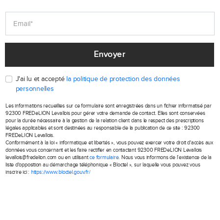
Envoyer
J'ai lu et accepté
la politique de protection des données
personnelles
Les informations recueillies sur ce formulaire sont enregistrées dans un fichier informatisé par
92300 FREDeLION Levallois pour gérer votre demande de contact. Elles sont conservées
pour la durée nécessaire à la gestion de la relation client dans le respect des prescriptions
légales applicables et sont destinées au responsable de la publication de ce site : 92300
FREDeLION Levallois.
Conformément à la loi « informatique et libertés », vous pouvez exercer votre droit d'accès aux
données vous concernant et les faire rectifier en contactant 92300 FREDeLION Levallois
levallois@fredelion.com ou en utilisant
ce formulaire
. Nous vous informons de l’existence de la
liste d'opposition au démarchage téléphonique « Bloctel », sur laquelle vous pouvez vous
inscrire ici :
https://www.bloctel.gouv.fr/